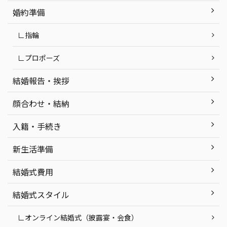
場探しで
町 まとめ 函館で神社挙式する時に気を
する
婚約準備
つ ...
くだ
∟指輪
∟プロポーズ
結婚報告・挨拶
顔合わせ・結納
入籍・手続き
新生活準備
結婚式費用
結婚式スタイル
∟オンライン結婚式（披露宴・会食）