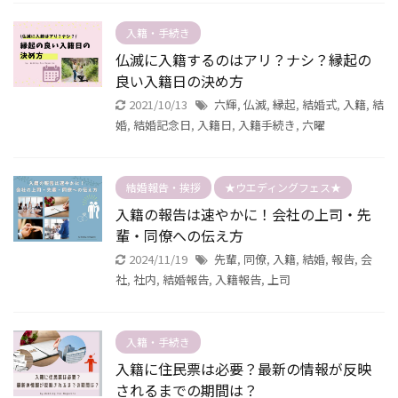
入籍・手続き
仏滅に入籍するのはアリ？ナシ？縁起の
良い入籍日の決め方
2021/10/13
六輝
,
仏滅
,
縁起
,
結婚式
,
入籍
,
結
婚
,
結婚記念日
,
入籍日
,
入籍手続き
,
六曜
結婚報告・挨拶
★ウエディングフェス★
入籍の報告は速やかに！会社の上司・先
輩・同僚への伝え方
2024/11/19
先輩
,
同僚
,
入籍
,
結婚
,
報告
,
会
社
,
社内
,
結婚報告
,
入籍報告
,
上司
入籍・手続き
入籍に住民票は必要？最新の情報が反映
されるまでの期間は？