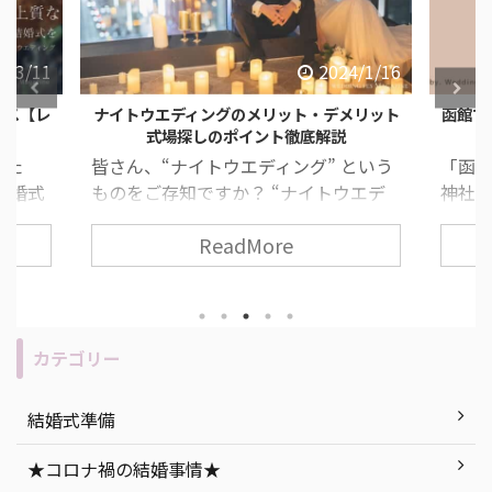
024/1/16
2023/11/9
デメリット
函館で神社挙式をしたい人必見！【おすすめ
少人
説
神社と結婚式会場紹介】
 という
「函館で神社挙式したいけれど、どの
「帰
トウエデ
神社がいいのかわからない…」 「北海
るよ
時間に行
道って結婚式への考え方が違うって聞
の費
ReadMore
も人気な
いたことあるけれど、何か気をつけな
「入
式や披露
いといけないことあるのかな？」 なん
簡単
婚式と変
て考えている、そこのあなた！必見で
どう
イトウエ
す！ 今回は、函館で神社挙式をしたい
つあ
ットの説
人必見な、おすすめ神社と結婚式会場
の結
カテゴリー
るな
についてご紹介します！ 目次 函館で神
ぴっ
ど、ナイ
社挙式をする時に気をつけたいポイン
てご
結婚式準備
す！ 目
ト 函館での神社挙式におすすめの神社
式の
何？ ナ
紹介 神前式後の披露宴におすすめの結
な、
★コロナ禍の結婚事情★
・デメリ
婚式会場｜NIPPONIA HOTEL 函館 港
ト「