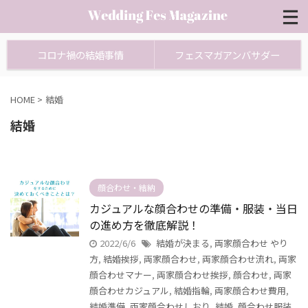
コロナ禍の結婚事情
フェスマガアンバサダー
HOME
>
結婚
結婚
顔合わせ・結納
カジュアルな顔合わせの準備・服装・当日
の進め方を徹底解説！
2022/6/6
結婚が決まる
,
両家顔合わせ やり
方
,
結婚挨拶
,
両家顔合わせ
,
両家顔合わせ流れ
,
両家
顔合わせマナー
,
両家顔合わせ挨拶
,
顔合わせ
,
両家
顔合わせカジュアル
,
結婚指輪
,
両家顔合わせ費用
,
結婚準備
,
両家顔合わせしおり
,
結婚
,
顔合わせ服装
,