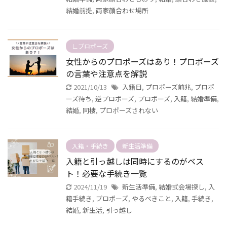
結婚前提
,
両家顔合わせ場所
∟プロポーズ
女性からのプロポーズはあり！プロポーズ
の言葉や注意点を解説
2021/10/13
入籍日
,
プロポーズ前兆
,
プロポ
ーズ待ち
,
逆プロポーズ
,
プロポーズ
,
入籍
,
結婚準備
,
結婚
,
同棲
,
プロポーズされない
入籍・手続き
新生活準備
入籍と引っ越しは同時にするのがベス
ト！必要な手続き一覧
2024/11/19
新生活準備
,
結婚式会場探し
,
入
籍手続き
,
プロポーズ
,
やるべきこと
,
入籍
,
手続き
,
結婚
,
新生活
,
引っ越し