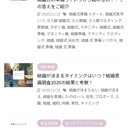
の答えをご紹介
2020/11/23
結婚式準備 スタート
,
結婚式見学
いつ
,
少人数 結婚式
,
少人数婚
,
少人数ウエディング
,
家族婚
,
かぞく婚
,
結婚式
,
マタニティ 結婚式
,
結婚式
準備
,
マタニティ婚
,
結婚準備
,
マタニティ ウエディ
ング
,
結婚
,
結婚式 決め方
,
結婚 式 準備 いつから
,
結
婚式 準備
,
結婚 式 準備
婚約準備
結婚が決まるタイミングはいつ？結婚意
識調査2020の結果と考察！
2020/11/23
結婚が決まらない
,
結婚が決ま
る
,
結婚を意識したのはいつ
,
女性
,
プロポーズ
,
入
籍
,
結婚
,
婚約
,
同棲
,
男性
,
タイミング
新生活準備
★ウエディングフェス★