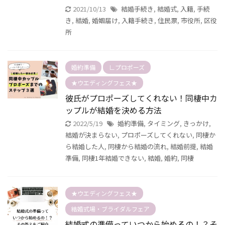
2021/10/13
結婚手続き
,
結婚式
,
入籍
,
手続
き
,
結婚
,
婚姻届け
,
入籍手続き
,
住民票
,
市役所
,
区役
所
婚約準備
∟プロポーズ
★ウエディングフェス★
彼氏がプロポーズしてくれない！同棲中カ
ップルが結婚を決める方法
2022/5/19
婚約準備
,
タイミング
,
きっかけ
,
結婚が決まらない
,
プロポーズしてくれない
,
同棲か
ら結婚した人
,
同棲から結婚の流れ
,
結婚前提
,
結婚
準備
,
同棲1年結婚できない
,
結婚
,
婚約
,
同棲
★ウエディングフェス★
結婚式場・ブライダルフェア
結婚式の準備っていつから始めるの！？そ