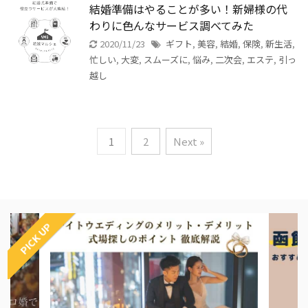
結婚準備はやることが多い！新婦様の代
わりに色んなサービス調べてみた
2020/11/23
ギフト
,
美容
,
結婚
,
保険
,
新生活
,
忙しい
,
大変
,
スムーズに
,
悩み
,
二次会
,
エステ
,
引っ
越し
1
2
Next »
PICK UP