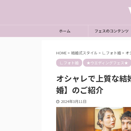
ホーム
フェスのコンテンツ
HOME
>
結婚式スタイル
>
∟フォト婚
>
オ
∟フォト婚
★ウエディングフェス★
オシャレで上質な結
婚】のご紹介
2025/3/20
2024年3月11日
(大阪梅田・天王寺・京都・神戸)でオス
オシャレで上質な結婚式を
スメの合同ブライダルフェア8選
トロ婚】のご
な結婚式場を効率良く見てみたい。 結婚式
「他の人とは一味違う結婚式
たくさんあるからどこが良いのかわからな
い頃から憧れている結婚式が