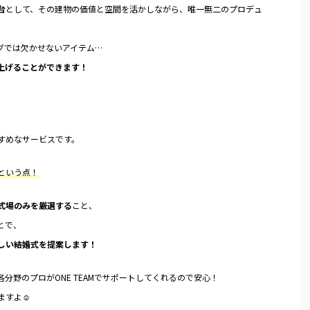
台
として、その建物の価値と空間を活かしながら、唯一無二のプロデュ
グでは欠かせないアイテム…
上げることができます！
すめなサービスです。
という点！
式場のみを厳選する
こと、
とで、
しい結婚式を提案します！
各分野のプロがONE TEAMでサポートしてくれるので安心！
ますよ☺︎