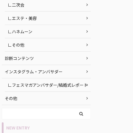
∟二次会
∟エステ・美容
∟ハネムーン
∟その他
診断コンテンツ
インスタグラム・アンバサダー
∟フェスマガアンバサダー/結婚式レポート
その他
NEW ENTRY