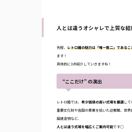
人とは違うオシャレで上質な結
先程、
レトロ婚の魅力は「唯一無二」であるこ
ます！
具体的に3点紹介していきますね！
“ここだけ” の演出
レトロ婚では、
希少価値の高い式場を厳選
して
重要文化財や各国の貴賓を招いた迎賓館、世界
風建造物など、
人とは違う式場を幅広くご案内可能
です○