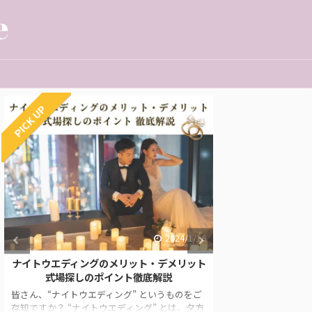
PICK UP
2023/11/9
函館で神社挙式をしたい人必見！【おすすめ
少人数の結婚式の
神社と結婚式会場紹介】
の式
「函館で神社挙式したいけれど、どの神社がい
「帰省した時にに
いのかわからない…」 「北海道って結婚式への
すすめられたけれ