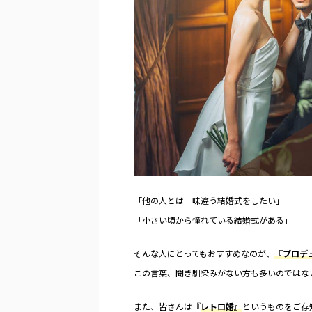
 時間がないから1日でたくさんの式場の話
とってもおすすめなのが、『
きたい。 結婚式は一生に一度と言われるだ
ディング』です！ この言葉
ReadMore
ReadMor
、結婚式場を探す時は、誰もが初めて。 そ
方も多いのではないでしょか
中で、友達に話を聞いたり、結婚情報誌や
『レトロ婚』というものをご
情報サイトで調べたり、試行錯誤するんだ
ロ婚では “人とは違う、オ
、よくわからない。 かと言って、いきなり
無二の結婚式をプロデュース
式場のブライダルフェアに参加するのもち
に、結婚式の憧れを叶える
と敷居が高い。 そんな方にオススメなの
が盛りだくさんです！ 今回
最近流行りの合同ブライダルフェアへの参
ースウエディング』『レトロ
。 ほぼ営業されないからとりあえ ...
介していきたいと思います！ レ
「他の人とは一味違う結婚式をしたい」
「小さい頃から憧れている結婚式がある」
そんな人にとってもおすすめなのが、
『プロデ
この言葉、聞き馴染みがない方も多いのではな
また、皆さんは『
レトロ婚』
というものをご存