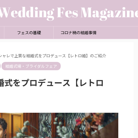
フェスの基礎
コロナ禍の結婚事情
シャレで上質な結婚式をプロデュース【レトロ婚】のご紹介
結婚式場・ブライダルフェア
婚式をプロデュース【レトロ
2024/3/11
2024/1/16
プロデュース【レ
ナイトウエディングのメリット・デメリット
紹介
式場探しのポイント徹底解説
をしたい」 「小さ
皆さん、“ナイトウエディング” というものをご
ある」 そんな人に
存知ですか？ “ナイトウエディング” とは、夕方