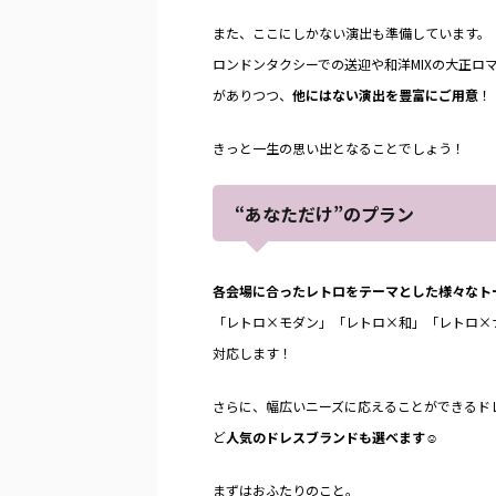
また、ここにしかない演出も準備しています。
ロンドンタクシーでの送迎や和洋MIXの大正ロ
がありつつ、
他にはない演出を豊富にご用意
！
きっと一生の思い出となることでしょう！
“あなただけ”のプラン
各会場に合ったレトロをテーマとした様々なト
「レトロ×モダン」「レトロ×和」「レトロ×
対応します！
さらに、幅広いニーズに応えることができるドレス
ど
人気のドレスブランドも選べます
☺︎
まずはおふたりのこと。