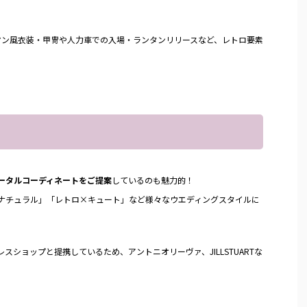
マン風衣装・甲冑や人力車での入場・ランタンリリースなど、レトロ要素
ータルコーディネートをご提案
しているのも魅力的！
ナチュラル」「レトロ×キュート」など様々なウエディングスタイルに
ショップと提携しているため、アントニオリーヴァ、JILLSTUARTな