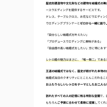
歴史的建造物や文化財などの建物を結婚式の舞
ースウエディングを提供するサービスです。
ドレス、テーブルクロス、お花などウエディン
ウエディングプランナーと
ゼロから一緒に創り
「自分らしい結婚式を叶えたい」
「プロデュースウエディングに興味がある」
「自由度の高い結婚式をしたい」方に特におす
レトロ婚の魅力はまさに、「唯一無二」である
王道の結婚式ではなく、歴史が紡がれた本物の
結婚式当日のクオリティにとことんこだわるこ
おふたりらしいレトロをテーマとしたお二人ら
訪れたすべての人の記憶に残る特別な空間
で、
もちろん
ご予算に合わせて柔軟に提案
してくれ