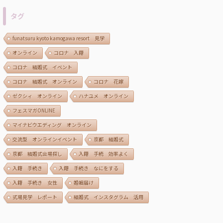
タグ
funatsuru kyoto kamogawa resort 見学
オンライン
コロナ 入籍
コロナ 結婚式 イベント
コロナ 結婚式 オンライン
コロナ 花嫁
ゼクシィ オンライン
ハナユメ オンライン
フェスマガONLINE
マイナビウエディング オンライン
交流型 オンラインイベント
京都 結婚式
京都 結婚式会場探し
入籍 手続 効率よく
入籍 手続き
入籍 手続き なにをする
入籍 手続き 女性
婚姻届け
式場見学 レポート
結婚式 インスタグラム 活用