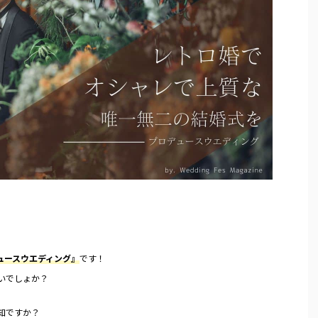
プロデュースウエ
から夜の時間に行う結婚式のことで、近年とて
、聞き馴染みがない
も人気な挙式スタイルの一つです！ 挙式や披露
e
ReadMore
？ また、皆さんは
宴の流れ・所要時間は昼の結婚式と変わりあり
存知ですか？ レト
ません。 今回は、ナイトウエディングのメリッ
シャレで上質な唯一
ト・デメリットの説明を始め、「もし実際に挙
” をコンセプト
げるなら…」おすすめの式場紹介など、ナイト
ことができるプラン
ウエディングを徹底解説します！ 目次 「ナイト
はそんな『プロデュ
ウエディング」って何？ ナイトウエディングの
婚』についてご紹
メリット・デメリット ナイトウエディングの式
トロ ...
場探しで気をつけたいポイン ...
ュースウエディング』
です！
いでしょか？
知ですか？