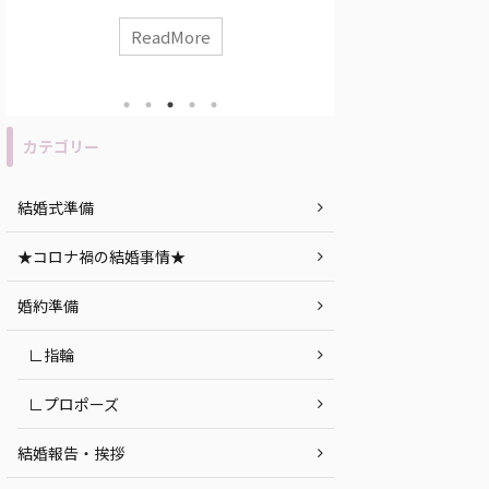
考え方が違うって聞いたことあるけれど、何か
らいかかるの？」 
気をつけないといけないことあるのかな？」 な
族のみで簡単にや
ReadMore
R
んて考えている、そこのあなた！必見です！ 今
どうしたら…？」 
回は、函館で神社挙式をしたい人必見な、おす
は必見です！ 今回
すめ神社と結婚式会場についてご紹介します！
京都での少人数婚
目次 函館で神社挙式をする時に気をつけたいポ
３選についてご紹介
イント 函館での神社挙式におすすめの神社紹介
婚式のイメージを
カテゴリー
神前式後の披露宴におすすめの結婚式会場｜
加費無料のウエデ
NIPPONIA HOTEL 函館 港町 まとめ 函館で神社
ェス」についても
挙式する時に気をつ ...
方はぜひご覧ください♪
結婚式準備
★コロナ禍の結婚事情★
婚約準備
∟指輪
∟プロポーズ
結婚報告・挨拶