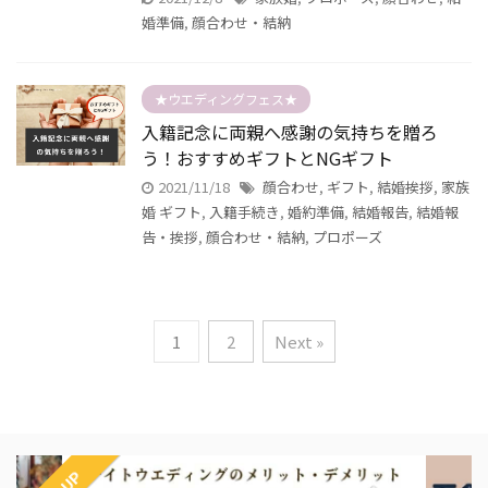
婚準備
,
顔合わせ・結納
★ウエディングフェス★
入籍記念に両親へ感謝の気持ちを贈ろ
う！おすすめギフトとNGギフト
2021/11/18
顔合わせ
,
ギフト
,
結婚挨拶
,
家族
婚 ギフト
,
入籍手続き
,
婚約準備
,
結婚報告
,
結婚報
告・挨拶
,
顔合わせ・結納
,
プロポーズ
1
2
Next »