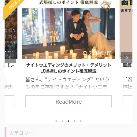
PICK UP
4/3/11
2024/1/16
ース【レ
ナイトウエディングのメリット・デメリット
函館で
式場探しのポイント徹底解説
した
皆さん、“ナイトウエディング” という
「函
結婚式
ものをご存知ですか？ “ナイトウエデ
神社が
すすめ
ィング” とは、夕方から夜の時間に行
道っ
ReadMore
ィン
う結婚式のことで、近年とても人気な
いた
みがな
挙式スタイルの一つです！ 挙式や披露
いとい
 ま
宴の流れ・所要時間は昼の結婚式と変
て考
うもの
わりありません。 今回は、ナイトウエ
す！ 
“人と
ディングのメリット・デメリットの説
人必
カテゴリー