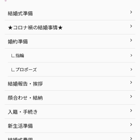
無二の
明を始め、「もし実際に挙げるな
につい
セプト
ら…」おすすめの式場紹介など、ナイ
社挙
結婚式準備
ができ
トウエディングを徹底解説します！ 目
ト 函
今回は
次 「ナイトウエディング」って何？ ナ
紹介 
★コロナ禍の結婚事情★
ング』
イトウエディングのメリット・デメリ
婚式会場
ていき
ット ナイトウエディングの式場探しで
町 ま
婚約準備
気をつけたいポイン ...
つ ...
∟指輪
∟プロポーズ
結婚報告・挨拶
顔合わせ・結納
入籍・手続き
新生活準備
結婚式費用