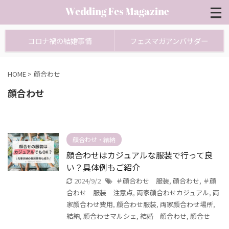
コロナ禍の結婚事情
フェスマガアンバサダー
HOME
>
顔合わせ
顔合わせ
顔合わせ・結納
顔合わせはカジュアルな服装で行って良
い？具体例もご紹介
2024/9/2
＃顔合わせ 服装
,
顔合わせ
,
＃顔
合わせ 服装 注意点
,
両家顔合わせカジュアル
,
両
家顔合わせ費用
,
顔合わせ服装
,
両家顔合わせ場所
,
結納
,
顔合わせマルシェ
,
結婚 顔合わせ
,
顔合せ