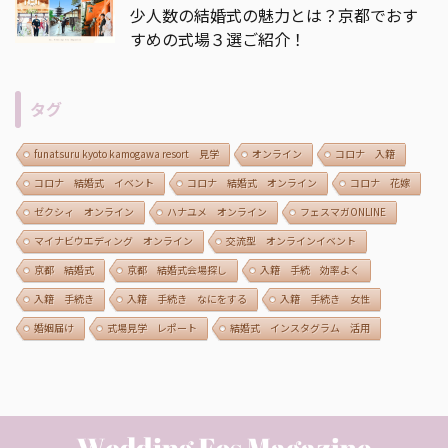
少人数の結婚式の魅力とは？京都でおす
すめの式場３選ご紹介！
タグ
funatsuru kyoto kamogawa resort 見学
オンライン
コロナ 入籍
コロナ 結婚式 イベント
コロナ 結婚式 オンライン
コロナ 花嫁
ゼクシィ オンライン
ハナユメ オンライン
フェスマガONLINE
マイナビウエディング オンライン
交流型 オンラインイベント
京都 結婚式
京都 結婚式会場探し
入籍 手続 効率よく
入籍 手続き
入籍 手続き なにをする
入籍 手続き 女性
婚姻届け
式場見学 レポート
結婚式 インスタグラム 活用