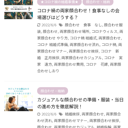
★コロナ禍の結婚事情★
顔合わせ・結納
コロナ禍の両家顔合わせ！食事なしの会
場選びはどうする？
2022/6/6
顔合わせ 食事 なし
,
顔合わせ服
装
,
顔合わせ
,
両家顔合わせ場所
,
コロナウィルス
,
両
家顔合わせ やり方
,
コロナ禍 結婚式
,
両家顔合わせ
,
コロナ 結婚式準備
,
両家顔合わせ流れ
,
コロナ禍
,
両
家顔合わせマナー
,
両家顔合わせ挨拶
,
コロナ 新
婚 正月挨拶
,
両家顔合わせカジュアル
,
コロナ 実
家 遠方
,
両家顔合わせ費用
,
コロナ 花嫁
,
両家顔
合わせしおり
顔合わせ・結納
カジュアルな顔合わせの準備・服装・当日
の進め方を徹底解説！
2022/6/6
結婚挨拶
,
両家顔合わせ
,
両家顔合
わせ流れ
,
両家顔合わせマナー
,
両家顔合わせ挨拶
,
顔合わせ
,
両家顔合わせカジュアル
,
結婚指輪
,
両家