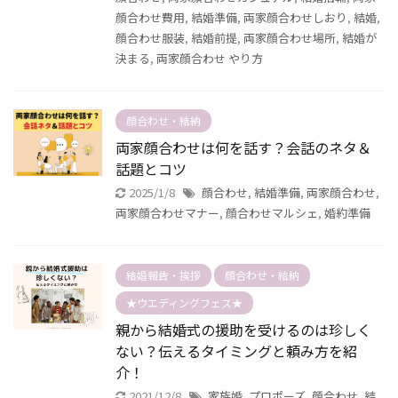
顔合わせ費用
,
結婚準備
,
両家顔合わせしおり
,
結婚
,
顔合わせ服装
,
結婚前提
,
両家顔合わせ場所
,
結婚が
決まる
,
両家顔合わせ やり方
顔合わせ・結納
両家顔合わせは何を話す？会話のネタ＆
話題とコツ
2025/1/8
顔合わせ
,
結婚準備
,
両家顔合わせ
,
両家顔合わせマナー
,
顔合わせマルシェ
,
婚約準備
結婚報告・挨拶
顔合わせ・結納
★ウエディングフェス★
親から結婚式の援助を受けるのは珍しく
ない？伝えるタイミングと頼み方を紹
介！
2021/12/8
家族婚
,
プロポーズ
,
顔合わせ
,
結