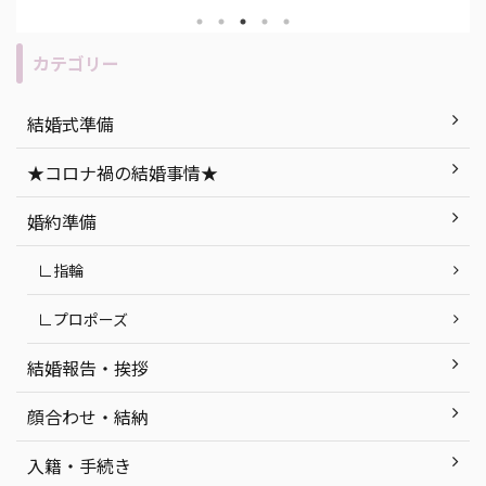
式と変
て考えている、そこのあなた！必見で
どうし
トウエ
す！ 今回は、函館で神社挙式をしたい
つあな
トの説
人必見な、おすすめ神社と結婚式会場
の結
カテゴリー
な
についてご紹介します！ 目次 函館で神
ぴっ
、ナイ
社挙式をする時に気をつけたいポイン
てご紹
結婚式準備
！ 目
ト 函館での神社挙式におすすめの神社
式の
？ ナ
紹介 神前式後の披露宴におすすめの結
な、
★コロナ禍の結婚事情★
デメリ
婚式会場｜NIPPONIA HOTEL 函館 港
ト「
探しで
町 まとめ 函館で神社挙式する時に気を
する
婚約準備
つ ...
ください
∟指輪
∟プロポーズ
結婚報告・挨拶
顔合わせ・結納
入籍・手続き