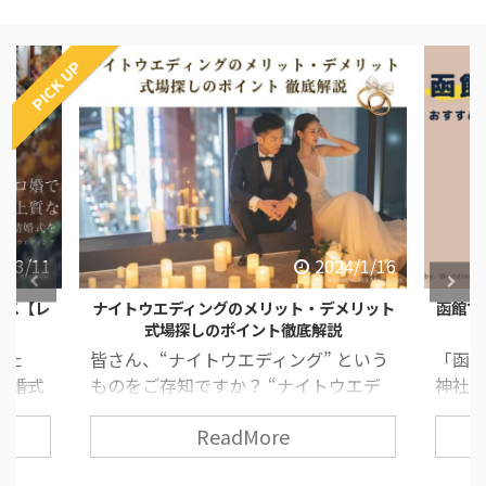
PICK UP
4/1/16
2023/11/9
メリット
函館で神社挙式をしたい人必見！【おすすめ
少人数
神社と結婚式会場紹介】
という
「函館で神社挙式したいけれど、どの
「帰
ウエデ
神社がいいのかわからない…」 「北海
るよ
間に行
道って結婚式への考え方が違うって聞
の費
ReadMore
人気な
いたことあるけれど、何か気をつけな
「入
や披露
いといけないことあるのかな？」 なん
簡単