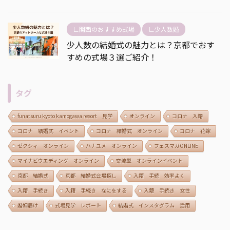
∟関西のおすすめ式場
∟少人数婚
少人数の結婚式の魅力とは？京都でおす
すめの式場３選ご紹介！
タグ
funatsuru kyoto kamogawa resort 見学
オンライン
コロナ 入籍
コロナ 結婚式 イベント
コロナ 結婚式 オンライン
コロナ 花嫁
ゼクシィ オンライン
ハナユメ オンライン
フェスマガONLINE
マイナビウエディング オンライン
交流型 オンラインイベント
京都 結婚式
京都 結婚式会場探し
入籍 手続 効率よく
入籍 手続き
入籍 手続き なにをする
入籍 手続き 女性
婚姻届け
式場見学 レポート
結婚式 インスタグラム 活用