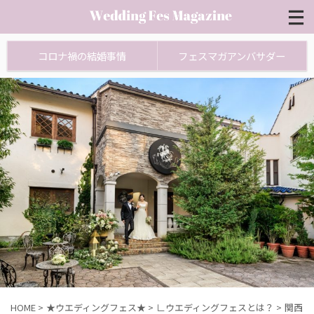
コロナ禍の結婚事情
フェスマガアンバサダー
HOME
>
★ウエディングフェス★
>
∟ウエディングフェスとは？
>
関西エ