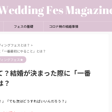
フェスの基礎
コロナ禍の結婚事情
ディングフェスとは？
>
に「一番最初にやること」とは？
ディングフェス★
て？結婚が決まった際に「一番
は？
2024/3/11
レで上質な結婚式をプロデュース【レ
ナイトウエディングのメリッ
トロ婚】のご紹介
式場探しのポイント
！」「でも次はどうすればいいんだろう？」
とは一味違う結婚式をしたい」 「小さ
皆さん、“ナイトウエディング”
憧れている結婚式がある」 そんな人に
存知ですか？ “ナイトウエディ