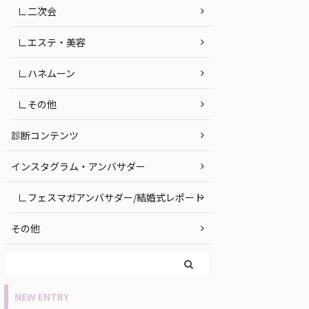
∟二次会
∟エステ・美容
∟ハネムーン
∟その他
診断コンテンツ
インスタグラム・アンバサダー
∟フェスマガアンバサダー/結婚式レポート
その他
NEW ENTRY