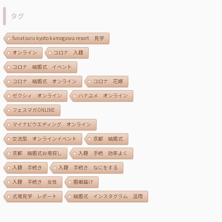
タグ
funatsuru kyoto kamogawa resort 見学
オンライン
コロナ 入籍
コロナ 結婚式 イベント
コロナ 結婚式 オンライン
コロナ 花嫁
ゼクシィ オンライン
ハナユメ オンライン
フェスマガONLINE
マイナビウエディング オンライン
交流型 オンラインイベント
京都 結婚式
京都 結婚式会場探し
入籍 手続 効率よく
入籍 手続き
入籍 手続き なにをする
入籍 手続き 女性
婚姻届け
式場見学 レポート
結婚式 インスタグラム 活用