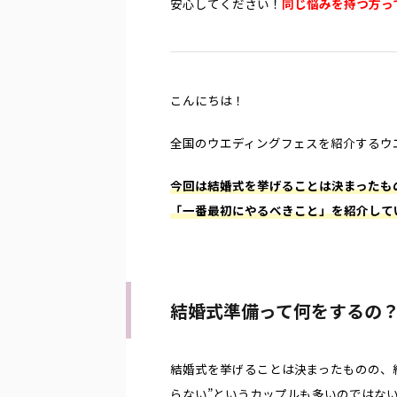
安心してください！
同じ悩みを持つ方っ
婚式は親
い。 時間がないから1日でたくさんの式場の話
とっても
れど、
が聞きたい。 結婚式は一生に一度と言われるだ
ディング
ReadMore
つあなた
けに、結婚式場を探す時は、誰もが初めて。 そ
方も多い
の魅力と
んな中で、友達に話を聞いたり、結婚情報誌や
『レトロ
の式場
結婚情報サイトで調べたり、試行錯誤するんだ
ロ婚では
人数の結
けど、よくわからない。 かと言って、いきなり
無二の結
こんにちは！
な、参
結婚式場のブライダルフェアに参加するのもち
に、結
数婚フ
ょっと敷居が高い。 そんな方にオススメなの
が盛りだ
全国のウエディングフェスを紹介するウ
のある
は、最近流行りの合同ブライダルフェアへの参
ースウエ
加です。 ほぼ営業されないからとりあえ ...
介してい
今回は結婚式を挙げることは決まったも
「一番最初にやるべきこと」を紹介して
結婚式準備って何をするの
結婚式を挙げることは決まったものの、
らない”というカップルも多いのでは