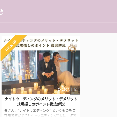
PICK UP
2024/1/16
2023/11/9
ト・デメリット
函館で神社挙式をしたい人必見！【おすすめ
徹底解説
神社と結婚式会場紹介】
 というものをご
「函館で神社挙式したいけれど、どの神社がい
ング” とは、夕方
いのかわからない…」 「北海道って結婚式への