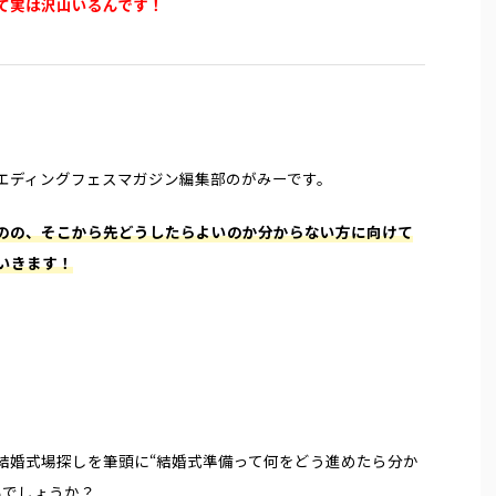
て実は沢山いるんです！
おすすめなのが、『プロデュースウエ
から夜の時間に行う結婚式のこ
』です！ この言葉、聞き馴染みがない
も人気な挙式スタイルの一つで
ReadMore
ReadMore
のではないでしょか？ また、皆さんは
宴の流れ・所要時間は昼の結婚
婚』というものをご存知ですか？ レト
ません。 今回は、ナイトウエ
 “人とは違う、オシャレで上質な唯一
ト・デメリットの説明を始め、
婚式をプロデュース” をコンセプト
げるなら…」おすすめの式場紹
婚式の憧れを叶えることができるプラン
ウエディングを徹底解説します！
くさんです！ 今回はそんな『プロデュ
ウエディング」って何？ ナイ
エディングフェスマガジン編集部のがみーです。
ディング』『レトロ婚』についてご紹
メリット・デメリット ナイト
きたいと思います！ レトロ ...
場探しで気をつけたいポイン ...
のの、そこから先どうしたらよいのか分からない方に向けて
いきます！
？
結婚式場探しを筆頭に“結婚式準備って何をどう進めたら分か
ないでしょうか？