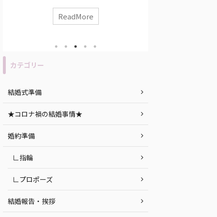
とで、近年とて
考え方が違うって聞いたことあるけれど、何か
す！ 挙式や披露
気をつけないといけないことあるのかな？」 な
ReadMore
式と変わりあり
んて考えている、そこのあなた！必見です！ 今
ディングのメリッ
回は、函館で神社挙式をしたい人必見な、おす
「もし実際に挙
すめ神社と結婚式会場についてご紹介します！
介など、ナイト
目次 函館で神社挙式をする時に気をつけたいポ
 目次 「ナイト
イント 函館での神社挙式におすすめの神社紹介
カテゴリー
トウエディングの
神前式後の披露宴におすすめの結婚式会場｜
ウエディングの式
NIPPONIA HOTEL 函館 港町 まとめ 函館で神社
挙式する時に気をつ ...
結婚式準備
★コロナ禍の結婚事情★
婚約準備
∟指輪
∟プロポーズ
結婚報告・挨拶