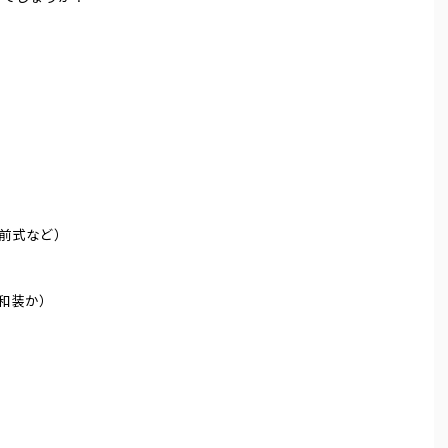
前式など）
和装か）