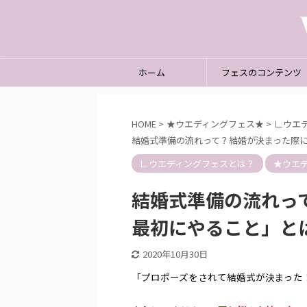
ホーム
フェスのコンテンツ
HOME
>
★ウエディングフェス★
>
∟ウエ
結婚式準備の流れって？結婚が決まった際
∟ウエディングフェスとは？
★ウエ
結婚式準備の流れっ
最初にやること」と
23/9/30
2025/3/20
2020年10月30日
おすすめ
関西(大阪梅田・天王寺・京都・神戸)でオス
オシャ
スメの合同ブライダルフェア8選
「プロポーズをされて結婚式が決まった
ように
色んな結婚式場を効率良く見てみたい。 結婚式
「他の人
どれく
場がたくさんあるからどこが良いのかわからな
い頃から