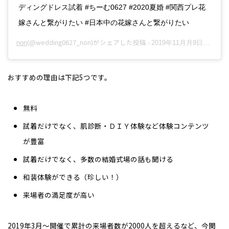
ディングドレス試着 #ちーむ0627 #2020夏婚 #関西プレ花
嫁さんと繋がりたい #日本中の花嫁さんと繋がりたい
(@wedding0627_non)がシェアした投稿 -
non
2019年11月月9日午前1時05分PST
おすすめの理由は下記5つです。
無料
試着だけでなく、肌診断・ＤＩＹ体験など体験コンテンツ
が豊富
試着だけでなく、多数の結婚式場の話も聞ける
和装体験ができる（珍しい！）
来場者の満足度が高い
2019年3月～開催で累計の来場者数が2000人を超えるなど、今関