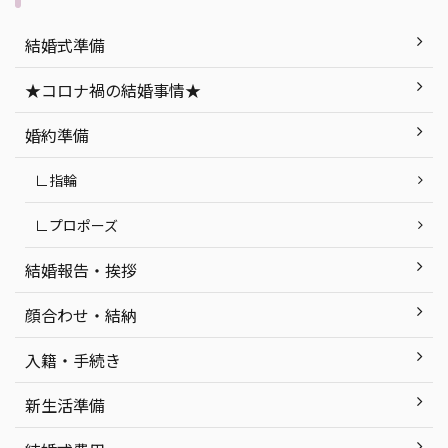
な
についてご紹介します！ 目次 函館で神
ぴっ
、ナイ
社挙式をする時に気をつけたいポイン
てご紹
結婚式準備
！ 目
ト 函館での神社挙式におすすめの神社
式の
？ ナ
紹介 神前式後の披露宴におすすめの結
な、
★コロナ禍の結婚事情★
デメリ
婚式会場｜NIPPONIA HOTEL 函館 港
ト「
探しで
町 まとめ 函館で神社挙式する時に気を
する
婚約準備
つ ...
ください
∟指輪
∟プロポーズ
結婚報告・挨拶
顔合わせ・結納
入籍・手続き
新生活準備