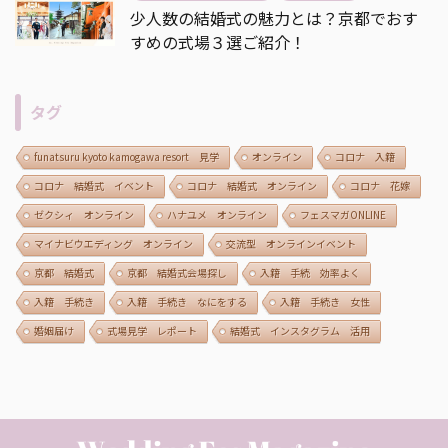
少人数の結婚式の魅力とは？京都でおす
すめの式場３選ご紹介！
タグ
funatsuru kyoto kamogawa resort 見学
オンライン
コロナ 入籍
コロナ 結婚式 イベント
コロナ 結婚式 オンライン
コロナ 花嫁
ゼクシィ オンライン
ハナユメ オンライン
フェスマガONLINE
マイナビウエディング オンライン
交流型 オンラインイベント
京都 結婚式
京都 結婚式会場探し
入籍 手続 効率よく
入籍 手続き
入籍 手続き なにをする
入籍 手続き 女性
婚姻届け
式場見学 レポート
結婚式 インスタグラム 活用