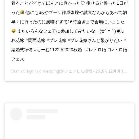
着ることができてほんとに良かった♡ 痩せると誓った1日だ
った
他にもdiyやブーケ作成体験や試食なんかもあって朝
早くに行ったのに満喫すぎて16時過ぎまで会場にいました
またいろんなフェアに参加してみたいなー(✿︎´ ꒳ ` ) #ぷ
れ花嫁 #関西花嫁 #プレ花嫁 #プレ花嫁さんと繋がりたい #
結婚式準備 #ちーむ1122 #2020秋婚 #レトロ婚 #レトロ婚
フェス
(@r.m.k_wedding)がシェアした投稿 -
♡r.m.k♡
2019年12月月8日午前7時51分PST