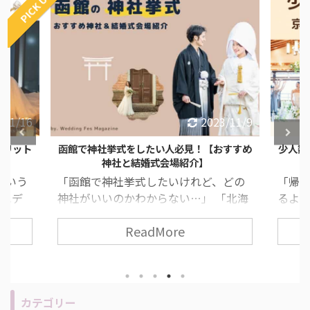
PICK UP
4/1/16
2023/11/9
メリット
函館で神社挙式をしたい人必見！【おすすめ
少人数
神社と結婚式会場紹介】
という
「函館で神社挙式したいけれど、どの
「帰
ウエデ
神社がいいのかわからない…」 「北海
るよ
間に行
道って結婚式への考え方が違うって聞
の費
ReadMore
人気な
いたことあるけれど、何か気をつけな
「入
や披露
いといけないことあるのかな？」 なん
簡単
式と変
て考えている、そこのあなた！必見で
どうし
トウエ
す！ 今回は、函館で神社挙式をしたい
つあな
トの説
人必見な、おすすめ神社と結婚式会場
の結
カテゴリー