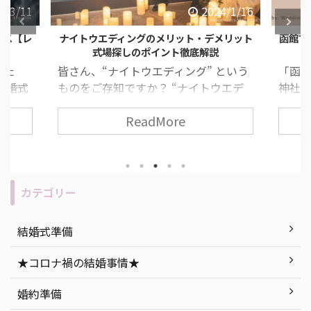
4/3/11
2024/1/16
ース【レ
ナイトウエディングのメリット・デメリット
函館で
式場探しのポイント徹底解説
した
皆さん、“ナイトウエディング” という
「函
結婚式
ものをご存知ですか？ “ナイトウエデ
神社が
すすめ
ィング” とは、夕方から夜の時間に行
道っ
ReadMore
ィン
う結婚式のことで、近年とても人気な
いた
みがな
挙式スタイルの一つです！ 挙式や披露
いとい
 ま
宴の流れ・所要時間は昼の結婚式と変
て考
うもの
わりありません。 今回は、ナイトウエ
す！ 
“人と
ディングのメリット・デメリットの説
人必
カテゴリー
無二の
明を始め、「もし実際に挙げるな
につい
セプト
ら…」おすすめの式場紹介など、ナイ
社挙
結婚式準備
ができ
トウエディングを徹底解説します！ 目
ト 函
今回は
次 「ナイトウエディング」って何？ ナ
紹介 
★コロナ禍の結婚事情★
ング』
イトウエディングのメリット・デメリ
婚式会場
ていき
ット ナイトウエディングの式場探しで
町 ま
婚約準備
気をつけたいポイン ...
つ ...