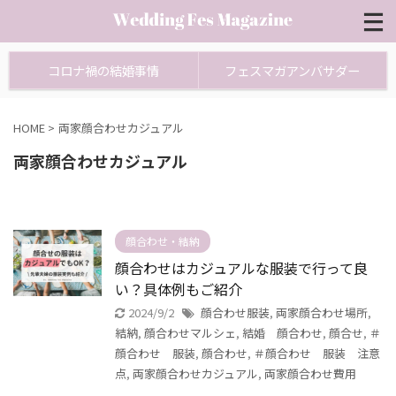
コロナ禍の結婚事情
フェスマガアンバサダー
HOME
>
両家顔合わせカジュアル
両家顔合わせカジュアル
顔合わせ・結納
顔合わせはカジュアルな服装で行って良
い？具体例もご紹介
2024/9/2
顔合わせ服装
,
両家顔合わせ場所
,
結納
,
顔合わせマルシェ
,
結婚 顔合わせ
,
顔合せ
,
＃
顔合わせ 服装
,
顔合わせ
,
＃顔合わせ 服装 注意
点
,
両家顔合わせカジュアル
,
両家顔合わせ費用