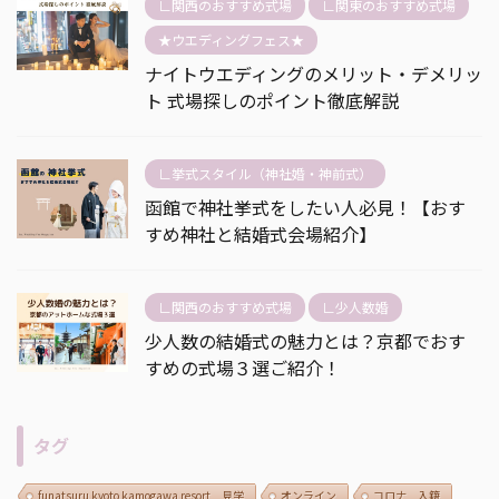
∟関西のおすすめ式場
∟関東のおすすめ式場
★ウエディングフェス★
ナイトウエディングのメリット・デメリッ
ト 式場探しのポイント徹底解説
∟挙式スタイル（神社婚・神前式）
函館で神社挙式をしたい人必見！【おす
すめ神社と結婚式会場紹介】
∟関西のおすすめ式場
∟少人数婚
少人数の結婚式の魅力とは？京都でおす
すめの式場３選ご紹介！
タグ
funatsuru kyoto kamogawa resort 見学
オンライン
コロナ 入籍