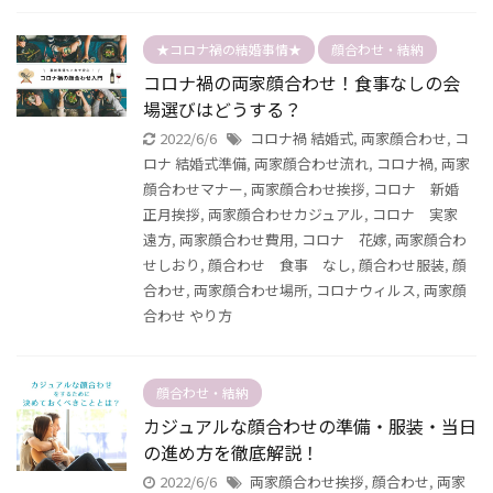
★コロナ禍の結婚事情★
顔合わせ・結納
コロナ禍の両家顔合わせ！食事なしの会
場選びはどうする？
2022/6/6
コロナ禍 結婚式
,
両家顔合わせ
,
コ
ロナ 結婚式準備
,
両家顔合わせ流れ
,
コロナ禍
,
両家
顔合わせマナー
,
両家顔合わせ挨拶
,
コロナ 新婚
正月挨拶
,
両家顔合わせカジュアル
,
コロナ 実家
遠方
,
両家顔合わせ費用
,
コロナ 花嫁
,
両家顔合わ
せしおり
,
顔合わせ 食事 なし
,
顔合わせ服装
,
顔
合わせ
,
両家顔合わせ場所
,
コロナウィルス
,
両家顔
合わせ やり方
顔合わせ・結納
カジュアルな顔合わせの準備・服装・当日
の進め方を徹底解説！
2022/6/6
両家顔合わせ挨拶
,
顔合わせ
,
両家