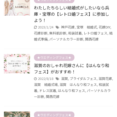
わたしたちらしい結婚式がしたいなら兵
庫・宝塚の【レトロ婚フェス】に参加し
よう！
2023/1/24
神戸花嫁
,
宝塚 結婚式
,
花嫁DIY
,
花嫁診断
,
無料肌診断
,
和装試着
,
レトロ婚フェス
,
結
婚式準備
,
パーソナルカラー診断
,
関西花嫁
★ウエディングフェス★
滋賀のおしゃれ花嫁さんに【はんなり和
フェス】がおすすめ！
2022/8/18
滋賀
,
ブライダルフェス
,
滋賀花嫁
,
滋賀 結婚式場
,
滋賀 はんなり和フェス
,
和装試
着
,
ドレス試着
,
はんなり和フェス
,
パーソナルカラ
ー診断
,
関西花嫁
★ウエディングフェス★