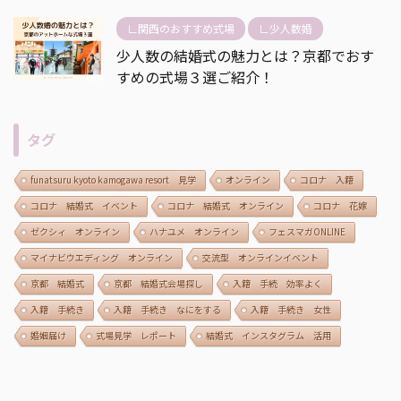
∟関西のおすすめ式場
∟少人数婚
少人数の結婚式の魅力とは？京都でおす
すめの式場３選ご紹介！
タグ
funatsuru kyoto kamogawa resort 見学
オンライン
コロナ 入籍
コロナ 結婚式 イベント
コロナ 結婚式 オンライン
コロナ 花嫁
ゼクシィ オンライン
ハナユメ オンライン
フェスマガONLINE
マイナビウエディング オンライン
交流型 オンラインイベント
京都 結婚式
京都 結婚式会場探し
入籍 手続 効率よく
入籍 手続き
入籍 手続き なにをする
入籍 手続き 女性
婚姻届け
式場見学 レポート
結婚式 インスタグラム 活用