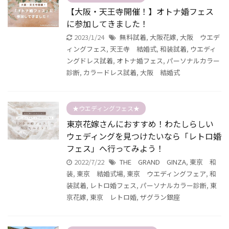
【大阪・天王寺開催！】オトナ婚フェス
に参加してきました！
2023/1/24
無料試着
,
大阪花嫁
,
大阪 ウエデ
ィングフェス
,
天王寺 結婚式
,
和装試着
,
ウエディ
ングドレス試着
,
オトナ婚フェス
,
パーソナルカラー
診断
,
カラードレス試着
,
大阪 結婚式
★ウエディングフェス★
東京花嫁さんにおすすめ！わたしらしい
ウェディングを見つけたいなら「レトロ婚
フェス」へ行ってみよう！
2022/7/22
THE GRAND GINZA
,
東京 和
装
,
東京 結婚式場
,
東京 ウエディングフェア
,
和
装試着
,
レトロ婚フェス
,
パーソナルカラー診断
,
東
京花嫁
,
東京 レトロ婚
,
ザグラン銀座