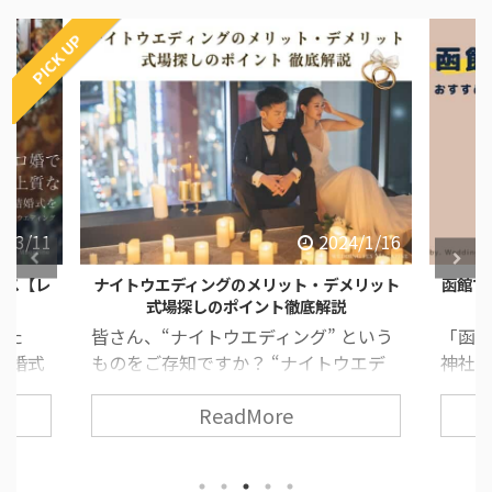
PICK UP
4/3/11
2024/1/16
ース【レ
ナイトウエディングのメリット・デメリット
函館で
式場探しのポイント徹底解説
した
皆さん、“ナイトウエディング” という
「函
結婚式
ものをご存知ですか？ “ナイトウエデ
神社が
すすめ
ィング” とは、夕方から夜の時間に行
道っ
ReadMore
ィン
う結婚式のことで、近年とても人気な
いた
みがな
挙式スタイルの一つです！ 挙式や披露
いとい
 ま
宴の流れ・所要時間は昼の結婚式と変
て考