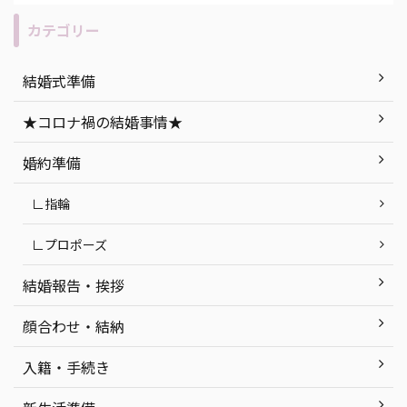
うもの
わりありません。 今回は、ナイトウエ
す！ 
“人と
ディングのメリット・デメリットの説
人必
カテゴリー
無二の
明を始め、「もし実際に挙げるな
につい
セプト
ら…」おすすめの式場紹介など、ナイ
社挙
結婚式準備
ができ
トウエディングを徹底解説します！ 目
ト 函
今回は
次 「ナイトウエディング」って何？ ナ
紹介 
★コロナ禍の結婚事情★
ング』
イトウエディングのメリット・デメリ
婚式会場
ていき
ット ナイトウエディングの式場探しで
町 ま
婚約準備
気をつけたいポイン ...
つ ...
∟指輪
∟プロポーズ
結婚報告・挨拶
顔合わせ・結納
入籍・手続き