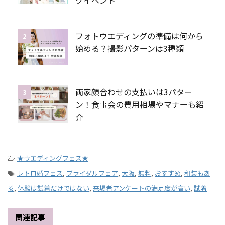
フォトウエディングの準備は何から
2
始める？撮影パターンは3種類
両家顔合わせの支払いは3パター
3
ン！食事会の費用相場やマナーも紹
介
-
★ウエディングフェス★
-
レトロ婚フェス
,
ブライダルフェア
,
大阪
,
無料
,
おすすめ
,
和装もあ
る
,
体験は試着だけではない
,
来場者アンケートの満足度が高い
,
試着
関連記事