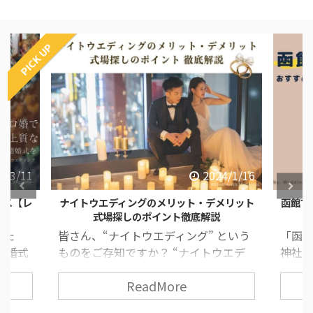
PICK UP
4/3/11
2024/1/16
ース【レ
ナイトウエディングのメリット・デメリット
函館で
式場探しのポイント徹底解説
した
皆さん、“ナイトウエディング” という
「函
結婚式
ものをご存知ですか？ “ナイトウエデ
神社が
すすめ
ィング” とは、夕方から夜の時間に行
道っ
ReadMore
ィン
う結婚式のことで、近年とても人気な
いた
みがな
挙式スタイルの一つです！ 挙式や披露
いとい