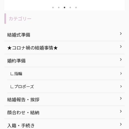
 ま
宴の流れ・所要時間は昼の結婚式と変
て考
うもの
わりありません。 今回は、ナイトウエ
す！ 
“人と
ディングのメリット・デメリットの説
人必
カテゴリー
無二の
明を始め、「もし実際に挙げるな
につい
セプト
ら…」おすすめの式場紹介など、ナイ
社挙
結婚式準備
ができ
トウエディングを徹底解説します！ 目
ト 函
今回は
次 「ナイトウエディング」って何？ ナ
紹介 
★コロナ禍の結婚事情★
ング』
イトウエディングのメリット・デメリ
婚式会場
ていき
ット ナイトウエディングの式場探しで
町 ま
婚約準備
気をつけたいポイン ...
つ ...
∟指輪
∟プロポーズ
結婚報告・挨拶
顔合わせ・結納
入籍・手続き