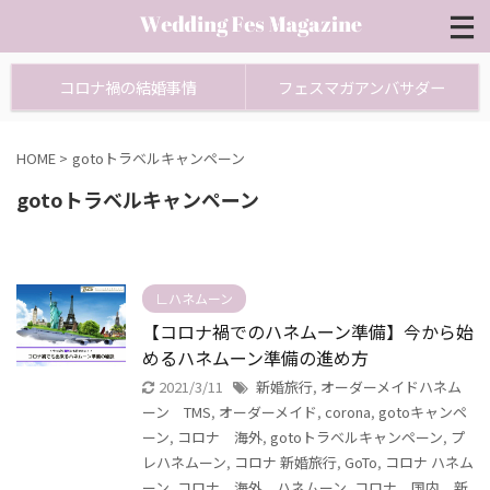
コロナ禍の結婚事情
フェスマガアンバサダー
HOME
>
gotoトラベルキャンペーン
gotoトラベルキャンペーン
∟ハネムーン
【コロナ禍でのハネムーン準備】今から始
めるハネムーン準備の進め方
2021/3/11
新婚旅行
,
オーダーメイドハネム
ーン TMS
,
オーダーメイド
,
corona
,
gotoキャンペ
ーン
,
コロナ 海外
,
gotoトラベルキャンペーン
,
プ
レハネムーン
,
コロナ 新婚旅行
,
GoTo
,
コロナ ハネム
ーン
,
コロナ 海外 ハネムーン
,
コロナ 国内 新