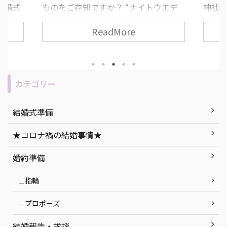
結婚式
ものをご存知ですか？ “ナイトウエデ
神社が
すすめ
ィング” とは、夕方から夜の時間に行
道っ
ReadMore
ィン
う結婚式のことで、近年とても人気な
いた
みがな
挙式スタイルの一つです！ 挙式や披露
いとい
 ま
宴の流れ・所要時間は昼の結婚式と変
て考
うもの
わりありません。 今回は、ナイトウエ
す！ 
“人と
ディングのメリット・デメリットの説
人必
カテゴリー
無二の
明を始め、「もし実際に挙げるな
につい
セプト
ら…」おすすめの式場紹介など、ナイ
社挙
結婚式準備
ができ
トウエディングを徹底解説します！ 目
ト 函
今回は
次 「ナイトウエディング」って何？ ナ
紹介 
★コロナ禍の結婚事情★
ング』
イトウエディングのメリット・デメリ
婚式会場
ていき
ット ナイトウエディングの式場探しで
町 ま
婚約準備
気をつけたいポイン ...
つ ...
∟指輪
∟プロポーズ
結婚報告・挨拶