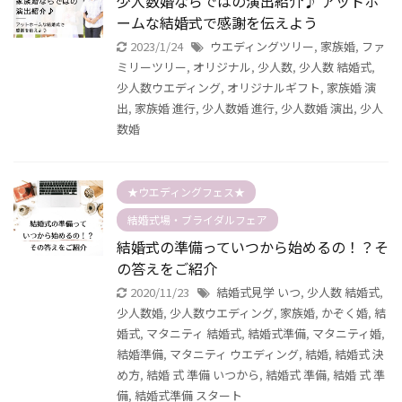
少人数婚ならではの演出紹介♪ アットホ
ームな結婚式で感謝を伝えよう
2023/1/24
ウエディングツリー
,
家族婚
,
ファ
ミリーツリー
,
オリジナル
,
少人数
,
少人数 結婚式
,
少人数ウエディング
,
オリジナルギフト
,
家族婚 演
出
,
家族婚 進行
,
少人数婚 進行
,
少人数婚 演出
,
少人
数婚
★ウエディングフェス★
結婚式場・ブライダルフェア
結婚式の準備っていつから始めるの！？そ
の答えをご紹介
2020/11/23
結婚式見学 いつ
,
少人数 結婚式
,
少人数婚
,
少人数ウエディング
,
家族婚
,
かぞく婚
,
結
婚式
,
マタニティ 結婚式
,
結婚式準備
,
マタニティ婚
,
結婚準備
,
マタニティ ウエディング
,
結婚
,
結婚式 決
め方
,
結婚 式 準備 いつから
,
結婚式 準備
,
結婚 式 準
備
,
結婚式準備 スタート