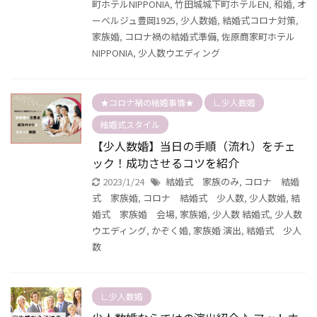
町ホテルNIPPONIA
,
竹田城城下町ホテルEN
,
和婚
,
オ
ーベルジュ豊岡1925
,
少人数婚
,
結婚式コロナ対策
,
家族婚
,
コロナ禍の結婚式準備
,
佐原商家町ホテル
NIPPONIA
,
少人数ウエディング
★コロナ禍の結婚事情★
∟少人数婚
結婚式スタイル
【少人数婚】当日の手順（流れ）をチェ
ック！成功させるコツを紹介
2023/1/24
結婚式 家族のみ
,
コロナ 結婚
式 家族婚
,
コロナ 結婚式 少人数
,
少人数婚
,
結
婚式 家族婚 会場
,
家族婚
,
少人数 結婚式
,
少人数
ウエディング
,
かぞく婚
,
家族婚 演出
,
結婚式 少人
数
∟少人数婚