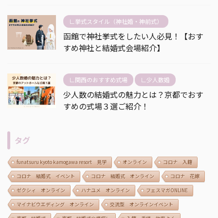
∟挙式スタイル（神社婚・神前式）
函館で神社挙式をしたい人必見！【おす
すめ神社と結婚式会場紹介】
∟関西のおすすめ式場
∟少人数婚
少人数の結婚式の魅力とは？京都でおす
すめの式場３選ご紹介！
タグ
funatsuru kyoto kamogawa resort 見学
オンライン
コロナ 入籍
コロナ 結婚式 イベント
コロナ 結婚式 オンライン
コロナ 花嫁
ゼクシィ オンライン
ハナユメ オンライン
フェスマガONLINE
マイナビウエディング オンライン
交流型 オンラインイベント