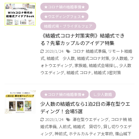
★コロナ禍の結婚事情★
★ウエディングフェス★
結婚式場・ブライダルフェア
《結婚式コロナ対策実例》結婚式でき
る？先輩カップルのアイデア特集
2023/1/24
コロナ 結婚式準備
,
リモート結婚
式
,
結婚式 少人数
,
結婚式コロナ対策
,
少人数婚
,
フ
ォトウエディング
,
家族婚
,
結婚式会場探し
,
少人数
ウエディング
,
結婚式 コロナ
,
結婚式 3密対策
★コロナ禍の結婚事情★
∟少人数婚
少人数の結婚式なら1泊2日の滞在型ウエ
ディング！会場5選
2023/1/24
滞在型ウエディング
,
コロナ禍 結
婚式準備
,
人前式
,
結婚式 貸切り
,
貸し切りウエデ
ィング
,
神前式
,
ホテルカルティア太宰府
,
篠山城下