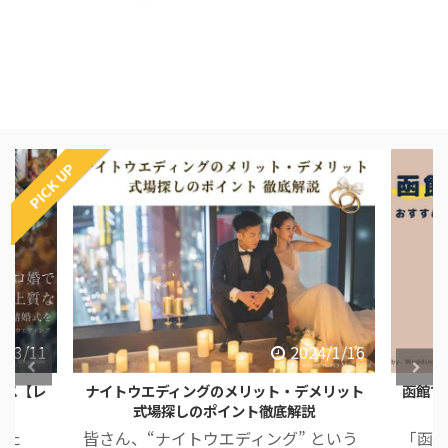
PICK UP
4/3/11
2024/1/16
ース【レ
ナイトウエディングのメリット・デメリット
函館で
式場探しのポイント徹底解説
した
皆さん、“ナイトウエディング” という
「函