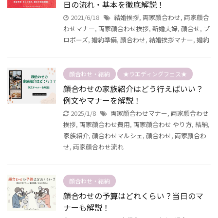
日の流れ・基本を徹底解説！
2021/6/18
結婚挨拶
,
両家顔合わせ
,
両家顔合
わせマナー
,
両家顔合わせ挨拶
,
新婚夫婦
,
顔合せ
,
プ
ロポーズ
,
婚約準備
,
顔合わせ
,
結婚挨拶マナー
,
婚約
顔合わせ・結納
★ウエディングフェス★
顔合わせの家族紹介はどう行えばいい？
例文やマナーを解説！
2025/1/8
両家顔合わせマナー
,
両家顔合わせ
挨拶
,
両家顔合わせ費用
,
両家顔合わせ やり方
,
結納
,
家族紹介
,
顔合わせマルシェ
,
顔合わせ
,
両家顔合わ
せ
,
両家顔合わせ流れ
顔合わせ・結納
顔合わせの予算はどれくらい？当日のマ
ナーも解説！