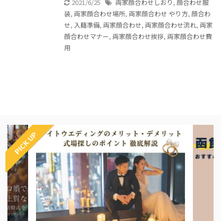
2021/6/25
両家顔合わせしおり
,
顔合わせ服
装
,
両家顔合わせ場所
,
両家顔合わせ やり方
,
顔合わ
せ
,
入籍準備
,
両家顔合わせ
,
両家顔合わせ流れ
,
両家
顔合わせマナー
,
両家顔合わせ挨拶
,
両家顔合わせ費
用
PICK UP