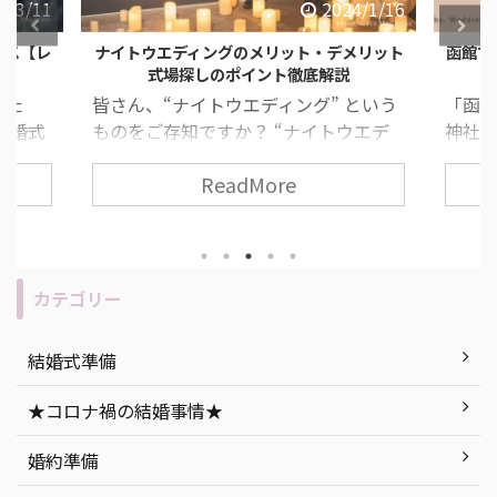
4/3/11
2024/1/16
ース【レ
ナイトウエディングのメリット・デメリット
函館で
式場探しのポイント徹底解説
した
皆さん、“ナイトウエディング” という
「函
結婚式
ものをご存知ですか？ “ナイトウエデ
神社が
すすめ
ィング” とは、夕方から夜の時間に行
道っ
ReadMore
ィン
う結婚式のことで、近年とても人気な
いた
みがな
挙式スタイルの一つです！ 挙式や披露
いとい
 ま
宴の流れ・所要時間は昼の結婚式と変
て考
うもの
わりありません。 今回は、ナイトウエ
す！ 
“人と
ディングのメリット・デメリットの説
人必
カテゴリー
無二の
明を始め、「もし実際に挙げるな
につい
セプト
ら…」おすすめの式場紹介など、ナイ
社挙
結婚式準備
ができ
トウエディングを徹底解説します！ 目
ト 函
今回は
次 「ナイトウエディング」って何？ ナ
紹介 
★コロナ禍の結婚事情★
ング』
イトウエディングのメリット・デメリ
婚式会場
ていき
ット ナイトウエディングの式場探しで
町 ま
婚約準備
気をつけたいポイン ...
つ ...