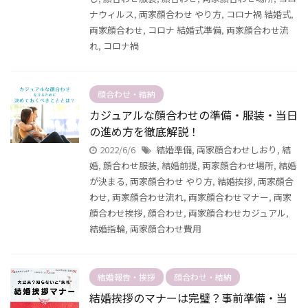
ナウィルス
,
両家顔合わせ やり方
,
コロナ禍 結婚式
,
両家顔合わせ
,
コロナ 結婚式準備
,
両家顔合わせ流
れ
,
コロナ禍
顔合わせ・結納
カジュアルな顔合わせの準備・服装・当日
の進め方を徹底解説！
2022/6/6
結婚準備
,
両家顔合わせしおり
,
結
婚
,
顔合わせ服装
,
結婚前提
,
両家顔合わせ場所
,
結婚
が決まる
,
両家顔合わせ やり方
,
結婚挨拶
,
両家顔合
わせ
,
両家顔合わせ流れ
,
両家顔合わせマナー
,
両家
顔合わせ挨拶
,
顔合わせ
,
両家顔合わせカジュアル
,
結婚指輪
,
両家顔合わせ費用
結婚報告・挨拶
顔合わせ・結納
結婚挨拶のマナーは完璧？事前準備・当