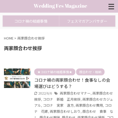
コロナ禍の結婚事情
フェスマガアンバサダー
HOME
>
両家顔合わせ挨拶
両家顔合わせ挨拶
★コロナ禍の結婚事情★
顔合わせ・結納
コロナ禍の両家顔合わせ！食事なしの会
場選びはどうする？
2022/6/6
両家顔合わせマナー
,
両家顔合わせ
挨拶
,
コロナ 新婚 正月挨拶
,
両家顔合わせカジュ
アル
,
コロナ 実家 遠方
,
両家顔合わせ費用
,
コロ
ナ 花嫁
,
両家顔合わせしおり
,
顔合わせ 食事 な
し
,
顔合わせ服装
,
顔合わせ
,
両家顔合わせ場所
,
コロ