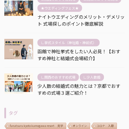
★ウエディングフェス★
ナイトウエディングのメリット・デメリッ
ト 式場探しのポイント徹底解説
∟挙式スタイル（神社婚・神前式）
函館で神社挙式をしたい人必見！【おす
すめ神社と結婚式会場紹介】
∟関西のおすすめ式場
∟少人数婚
少人数の結婚式の魅力とは？京都でおす
すめの式場３選ご紹介！
タグ
funatsuru kyoto kamogawa resort 見学
オンライン
コロナ 入籍