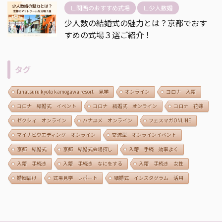
∟関西のおすすめ式場
∟少人数婚
少人数の結婚式の魅力とは？京都でおす
すめの式場３選ご紹介！
タグ
funatsuru kyoto kamogawa resort 見学
オンライン
コロナ 入籍
コロナ 結婚式 イベント
コロナ 結婚式 オンライン
コロナ 花嫁
ゼクシィ オンライン
ハナユメ オンライン
フェスマガONLINE
マイナビウエディング オンライン
交流型 オンラインイベント
京都 結婚式
京都 結婚式会場探し
入籍 手続 効率よく
入籍 手続き
入籍 手続き なにをする
入籍 手続き 女性
婚姻届け
式場見学 レポート
結婚式 インスタグラム 活用