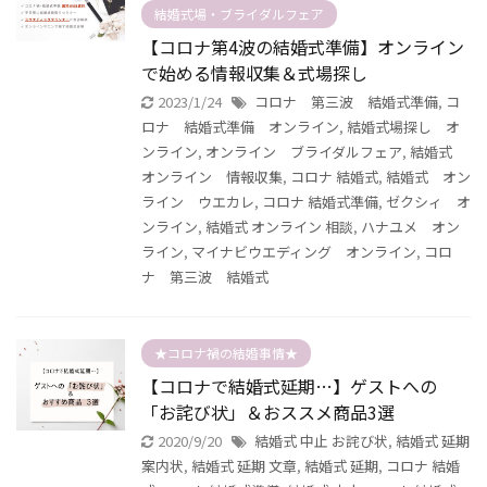
結婚式場・ブライダルフェア
【コロナ第4波の結婚式準備】オンライン
で始める情報収集＆式場探し
2023/1/24
コロナ 第三波 結婚式準備
,
コ
ロナ 結婚式準備 オンライン
,
結婚式場探し オ
ンライン
,
オンライン ブライダルフェア
,
結婚式
オンライン 情報収集
,
コロナ 結婚式
,
結婚式 オン
ライン ウエカレ
,
コロナ 結婚式準備
,
ゼクシィ オ
ンライン
,
結婚式 オンライン 相談
,
ハナユメ オン
ライン
,
マイナビウエディング オンライン
,
コロ
ナ 第三波 結婚式
★コロナ禍の結婚事情★
【コロナで結婚式延期…】ゲストへの
「お詫び状」＆おススメ商品3選
2020/9/20
結婚式 中止 お詫び状
,
結婚式 延期
案内状
,
結婚式 延期 文章
,
結婚式 延期
,
コロナ 結婚