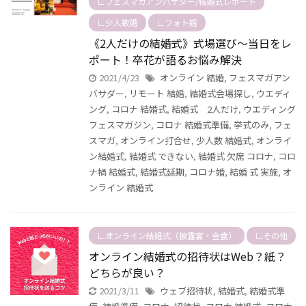
∟フェスマガアンバサダー/結婚式レポート
∟少人数婚
∟フォト婚
《2人だけの結婚式》式場選び～当日をレ
ポート！卒花が語るお悩み解決
2021/4/23
オンライン 結婚
,
フェスマガアン
バサダー
,
リモート 結婚
,
結婚式会場探し
,
ウエディ
ング
,
コロナ 結婚式
,
結婚式 2人だけ
,
ウエディング
フェスマガジン
,
コロナ 結婚式準備
,
挙式のみ
,
フェ
スマガ
,
オンライン打合せ
,
少人数 結婚式
,
オンライ
ン結婚式
,
結婚式 できない
,
結婚式 欠席 コロナ
,
コロ
ナ禍 結婚式
,
結婚式延期
,
コロナ婚
,
結婚 式 実施
,
オ
ンライン 結婚式
∟オンライン結婚式（披露宴・会食）
∟その他
オンライン結婚式の招待状はWeb？紙？
どちらが良い？
2021/3/11
ウェブ招待状
,
結婚式
,
結婚式準