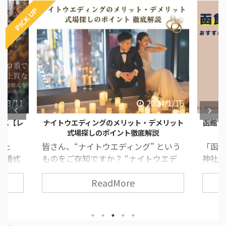
PICK UP
4/3/11
2024/1/16
ース【レ
ナイトウエディングのメリット・デメリット
函館で
式場探しのポイント徹底解説
した
皆さん、“ナイトウエディング” という
「函
結婚式
ものをご存知ですか？ “ナイトウエデ
神社が
すすめ
ィング” とは、夕方から夜の時間に行
道っ
ReadMore
ィン
う結婚式のことで、近年とても人気な
いた
みがな
挙式スタイルの一つです！ 挙式や披露
いとい
 ま
宴の流れ・所要時間は昼の結婚式と変
て考
うもの
わりありません。 今回は、ナイトウエ
す！ 