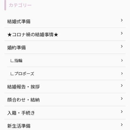
“人と
ディングのメリット・デメリットの説
人必
カテゴリー
無二の
明を始め、「もし実際に挙げるな
につい
セプト
ら…」おすすめの式場紹介など、ナイ
社挙
結婚式準備
ができ
トウエディングを徹底解説します！ 目
ト 函
今回は
次 「ナイトウエディング」って何？ ナ
紹介 
★コロナ禍の結婚事情★
ング』
イトウエディングのメリット・デメリ
婚式会場
ていき
ット ナイトウエディングの式場探しで
町 ま
婚約準備
気をつけたいポイン ...
つ ...
∟指輪
∟プロポーズ
結婚報告・挨拶
顔合わせ・結納
入籍・手続き
新生活準備