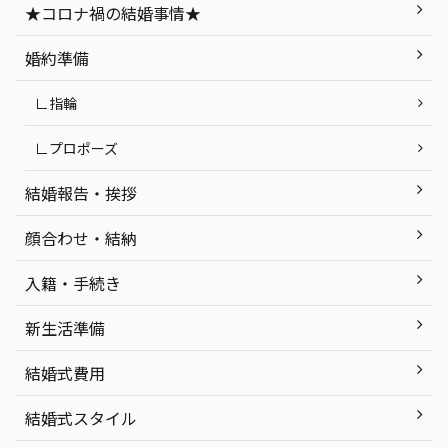
って何？ ナ
紹介 神前式後の披露宴におすすめの結
★コロナ禍の結婚事情★
ット・デメリ
婚式会場｜NIPPONIA HOTEL 函館 港
の式場探しで
町 まとめ 函館で神社挙式する時に気を
婚約準備
つ ...
∟指輪
∟プロポーズ
結婚報告・挨拶
顔合わせ・結納
入籍・手続き
新生活準備
結婚式費用
結婚式スタイル