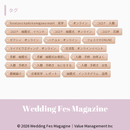
タグ
funatsuru kyoto kamogawa resort 見学
オンライン
コロナ 入籍
コロナ 結婚式 イベント
コロナ 結婚式 オンライン
コロナ 花嫁
ゼクシィ オンライン
ハナユメ オンライン
フェスマガONLINE
マイナビウエディング オンライン
交流型 オンラインイベント
京都 結婚式
京都 結婚式会場探し
入籍 手続 効率よく
入籍 手続き
入籍 手続き なにをする
入籍 手続き 女性
婚姻届け
式場見学 レポート
結婚式 インスタグラム 活用
© 2026 Wedding Fes Magagine｜Value Management Inc