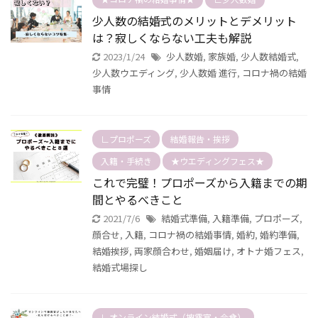
少人数の結婚式のメリットとデメリット
は？寂しくならない工夫も解説
2023/1/24
少人数婚
,
家族婚
,
少人数結婚式
,
少人数ウエディング
,
少人数婚 進行
,
コロナ禍の結婚
事情
∟プロポーズ
結婚報告・挨拶
入籍・手続き
★ウエディングフェス★
これで完璧！プロポーズから入籍までの期
間とやるべきこと
2021/7/6
結婚式準備
,
入籍準備
,
プロポーズ
,
顔合せ
,
入籍
,
コロナ禍の結婚事情
,
婚約
,
婚約準備
,
結婚挨拶
,
両家顔合わせ
,
婚姻届け
,
オトナ婚フェス
,
結婚式場探し
∟オンライン結婚式（披露宴・会食）