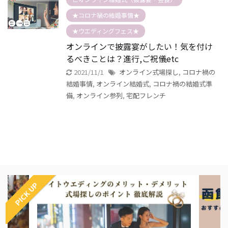
★コロナ禍の結婚事情★
★ウエディングフェス★
オンラインで披露宴がしたい！気を付け
るべきことは？進行,ご祝儀etc
2021/11/1
オンライン式場探し
,
コロナ禍の
結婚事情
,
オンライン結婚式
,
コロナ禍の結婚式準
備
,
オンライン参列
,
宅配フレンチ
PICK UP