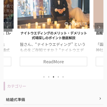
2024/1/16
2023/11/9
ト・デメリット
函館で神社挙式をしたい人必見！【おすすめ
底解説
神社と結婚式会場紹介】
グ” という
「函館で神社挙式したいけれど、どの
ナイトウエデ
神社がいいのかわからない…」 「北海
夜の時間に行
道って結婚式への考え方が違うって聞
ReadMore
ても人気な
いたことあるけれど、何か気をつけな
 挙式や披露
いといけないことあるのかな？」 なん
の結婚式と変
て考えている、そこのあなた！必見で
、ナイトウエ
す！ 今回は、函館で神社挙式をしたい
メリットの説
人必見な、おすすめ神社と結婚式会場
カテゴリー
挙げるな
についてご紹介します！ 目次 函館で神
介など、ナイ
社挙式をする時に気をつけたいポイン
結婚式準備
します！ 目
ト 函館での神社挙式におすすめの神社