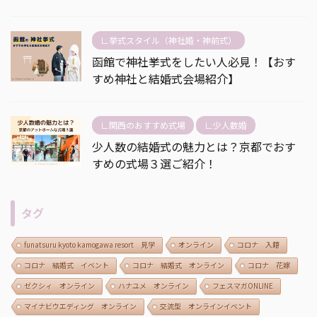
∟挙式スタイル（神社婚・神前式）
函館で神社挙式をしたい人必見！【おす
すめ神社と結婚式会場紹介】
∟関西のおすすめ式場
∟少人数婚
少人数の結婚式の魅力とは？京都でおす
すめの式場３選ご紹介！
タグ
funatsuru kyoto kamogawa resort 見学
オンライン
コロナ 入籍
コロナ 結婚式 イベント
コロナ 結婚式 オンライン
コロナ 花嫁
ゼクシィ オンライン
ハナユメ オンライン
フェスマガONLINE
マイナビウエディング オンライン
交流型 オンラインイベント