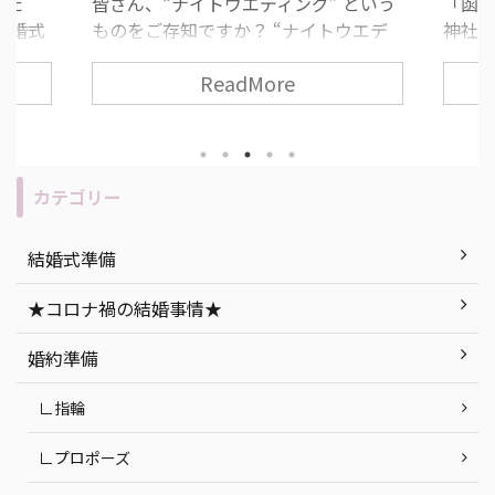
した
皆さん、“ナイトウエディング” という
「函
結婚式
ものをご存知ですか？ “ナイトウエデ
神社が
すすめ
ィング” とは、夕方から夜の時間に行
道っ
ReadMore
ィン
う結婚式のことで、近年とても人気な
いた
みがな
挙式スタイルの一つです！ 挙式や披露
いとい
 ま
宴の流れ・所要時間は昼の結婚式と変
て考
うもの
わりありません。 今回は、ナイトウエ
す！ 
“人と
ディングのメリット・デメリットの説
人必
カテゴリー
無二の
明を始め、「もし実際に挙げるな
につい
セプト
ら…」おすすめの式場紹介など、ナイ
社挙
結婚式準備
ができ
トウエディングを徹底解説します！ 目
ト 函
今回は
次 「ナイトウエディング」って何？ ナ
紹介 
★コロナ禍の結婚事情★
ング』
イトウエディングのメリット・デメリ
婚式会場
ていき
ット ナイトウエディングの式場探しで
町 ま
婚約準備
気をつけたいポイン ...
つ ...
∟指輪
∟プロポーズ