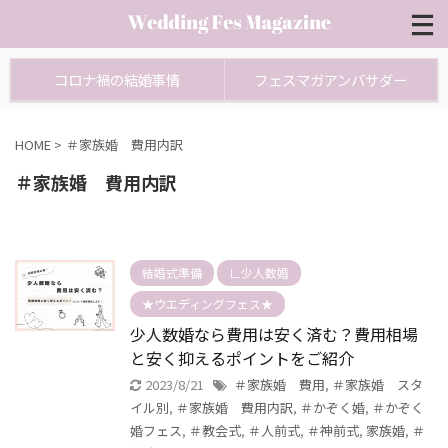
コロナ禍の結婚事情
フェスマガアンバサダー
HOME
>
＃家族婚 費用内訳
＃家族婚 費用内訳
結婚式準備
∟少人数婚
★ウエディングフェス★
少人数婚なら費用は安く済む？費用相場
と安く抑えるポイントをご紹介
2023/8/21
＃家族婚 費用
,
＃家族婚 スタ
イル別
,
＃家族婚 費用内訳
,
＃かぞく婚
,
＃かぞく
婚フェス
,
＃教会式
,
＃人前式
,
＃神前式
,
家族婚
,
＃