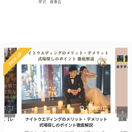
挙式 食事会
PICK UP
4/3/11
2024/1/16
ース【レ
ナイトウエディングのメリット・デメリット
函館で
式場探しのポイント徹底解説