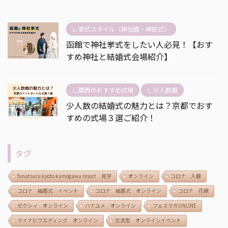
∟挙式スタイル（神社婚・神前式）
函館で神社挙式をしたい人必見！【おす
すめ神社と結婚式会場紹介】
∟関西のおすすめ式場
∟少人数婚
少人数の結婚式の魅力とは？京都でおす
すめの式場３選ご紹介！
タグ
funatsuru kyoto kamogawa resort 見学
オンライン
コロナ 入籍
コロナ 結婚式 イベント
コロナ 結婚式 オンライン
コロナ 花嫁
ゼクシィ オンライン
ハナユメ オンライン
フェスマガONLINE
マイナビウエディング オンライン
交流型 オンラインイベント