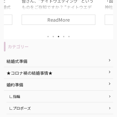
した
皆さん、“ナイトウエディング” という
「函
結婚式
ものをご存知ですか？ “ナイトウエデ
神社が
すすめ
ィング” とは、夕方から夜の時間に行
道っ
ReadMore
ィン
う結婚式のことで、近年とても人気な
いた
みがな
挙式スタイルの一つです！ 挙式や披露
いとい
 ま
宴の流れ・所要時間は昼の結婚式と変
て考
うもの
わりありません。 今回は、ナイトウエ
す！ 
“人と
ディングのメリット・デメリットの説
人必
カテゴリー
無二の
明を始め、「もし実際に挙げるな
につい
セプト
ら…」おすすめの式場紹介など、ナイ
社挙
結婚式準備
ができ
トウエディングを徹底解説します！ 目
ト 函
今回は
次 「ナイトウエディング」って何？ ナ
紹介 
★コロナ禍の結婚事情★
ング』
イトウエディングのメリット・デメリ
婚式会場
ていき
ット ナイトウエディングの式場探しで
町 ま
婚約準備
気をつけたいポイン ...
つ ...
∟指輪
∟プロポーズ