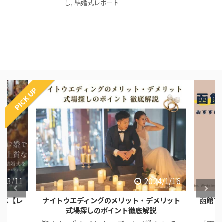
し
,
結婚式レポート
PICK UP
4/3/11
2024/1/16
ース【レ
ナイトウエディングのメリット・デメリット
函館で
式場探しのポイント徹底解説