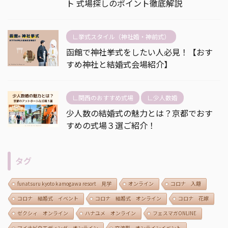
ト 式場探しのポイント徹底解説
∟挙式スタイル（神社婚・神前式）
函館で神社挙式をしたい人必見！【おす
すめ神社と結婚式会場紹介】
∟関西のおすすめ式場
∟少人数婚
少人数の結婚式の魅力とは？京都でおす
すめの式場３選ご紹介！
タグ
funatsuru kyoto kamogawa resort 見学
オンライン
コロナ 入籍
コロナ 結婚式 イベント
コロナ 結婚式 オンライン
コロナ 花嫁
ゼクシィ オンライン
ハナユメ オンライン
フェスマガONLINE
マイナビウエディング オンライン
交流型 オンラインイベント