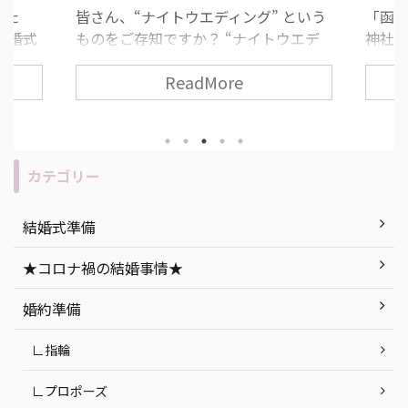
した
皆さん、“ナイトウエディング” という
「函
結婚式
ものをご存知ですか？ “ナイトウエデ
神社が
すすめ
ィング” とは、夕方から夜の時間に行
道っ
ReadMore
ィン
う結婚式のことで、近年とても人気な
いた
みがな
挙式スタイルの一つです！ 挙式や披露
いとい
 ま
宴の流れ・所要時間は昼の結婚式と変
て考
うもの
わりありません。 今回は、ナイトウエ
す！ 
“人と
ディングのメリット・デメリットの説
人必
カテゴリー
無二の
明を始め、「もし実際に挙げるな
につい
セプト
ら…」おすすめの式場紹介など、ナイ
社挙
結婚式準備
ができ
トウエディングを徹底解説します！ 目
ト 函
今回は
次 「ナイトウエディング」って何？ ナ
紹介 
★コロナ禍の結婚事情★
ング』
イトウエディングのメリット・デメリ
婚式会場
ていき
ット ナイトウエディングの式場探しで
町 ま
婚約準備
気をつけたいポイン ...
つ ...
∟指輪
∟プロポーズ