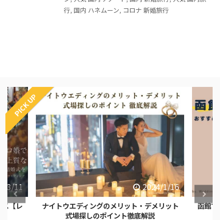
行
,
国内 ハネムーン
,
コロナ 新婚旅行
PICK UP
4/3/11
2024/1/16
ース【レ
ナイトウエディングのメリット・デメリット
函館で
式場探しのポイント徹底解説