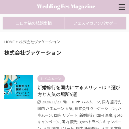
コロナ禍の結婚事情
フェスマガアンバサダー
HOME
>
株式会社ヴァケーション
株式会社ヴァケーション
∟ハネムーン
新婚旅行を国内にするメリットは？選び
方と人気の場所5選
2020/11/23
コロナ ハネムーン
,
国内 旅行先
,
国内 ハネムーン 人気
,
株式会社ヴァケーション
,
ハ
ネムーン
,
国内 リゾート
,
新婚旅行
,
国内 温泉
,
goto
キャンペーン
,
国内 観光
,
gotoトラベルキャンペー
ン
,
人気 国内リゾート
,
国内 新婚旅行
,
人気 国内旅