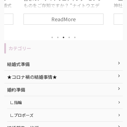
結婚式
ものをご存知ですか？ “ナイトウエデ
神社が
すすめ
ィング” とは、夕方から夜の時間に行
道っ
ReadMore
ィン
う結婚式のことで、近年とても人気な
いた
みがな
挙式スタイルの一つです！ 挙式や披露
いとい
 ま
宴の流れ・所要時間は昼の結婚式と変
て考
うもの
わりありません。 今回は、ナイトウエ
す！ 
“人と
ディングのメリット・デメリットの説
人必
カテゴリー
無二の
明を始め、「もし実際に挙げるな
につい
セプト
ら…」おすすめの式場紹介など、ナイ
社挙
結婚式準備
ができ
トウエディングを徹底解説します！ 目
ト 函
今回は
次 「ナイトウエディング」って何？ ナ
紹介 
★コロナ禍の結婚事情★
ング』
イトウエディングのメリット・デメリ
婚式会場
ていき
ット ナイトウエディングの式場探しで
町 ま
婚約準備
気をつけたいポイン ...
つ ...
∟指輪
∟プロポーズ