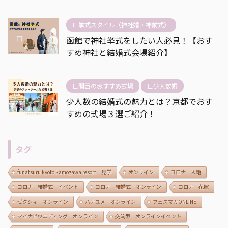
∟挙式スタイル（神社婚・神前式）
函館で神社挙式をしたい人必見！【おす
すめ神社と結婚式会場紹介】
∟関西のおすすめ式場
∟少人数婚
少人数の結婚式の魅力とは？京都でおす
すめの式場３選ご紹介！
タグ
funatsuru kyoto kamogawa resort 見学
オンライン
コロナ 入籍
コロナ 結婚式 イベント
コロナ 結婚式 オンライン
コロナ 花嫁
ゼクシィ オンライン
ハナユメ オンライン
フェスマガONLINE
マイナビウエディング オンライン
交流型 オンラインイベント