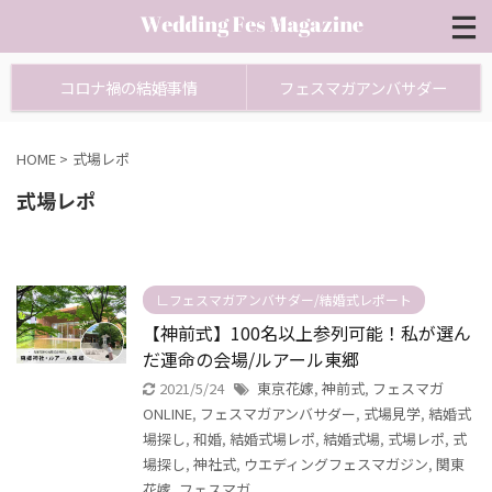
コロナ禍の結婚事情
フェスマガアンバサダー
HOME
>
式場レポ
式場レポ
∟フェスマガアンバサダー/結婚式レポート
【神前式】100名以上参列可能！私が選ん
だ運命の会場/ルアール東郷
2021/5/24
東京花嫁
,
神前式
,
フェスマガ
ONLINE
,
フェスマガアンバサダー
,
式場見学
,
結婚式
場探し
,
和婚
,
結婚式場レポ
,
結婚式場
,
式場レポ
,
式
場探し
,
神社式
,
ウエディングフェスマガジン
,
関東
花嫁
,
フェスマガ