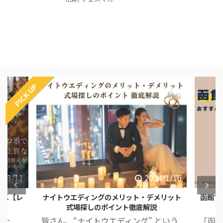
PICK UP
4/3/11
2024/1/16
ース【レ
ナイトウエディングのメリット・デメリット
函館で
式場探しのポイント徹底解説
した
皆さん、“ナイトウエディング” という
「函