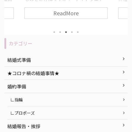
すすめ
ィング” とは、夕方から夜の時間に行
道っ
ReadMore
ィン
う結婚式のことで、近年とても人気な
いた
みがな
挙式スタイルの一つです！ 挙式や披露
いとい
 ま
宴の流れ・所要時間は昼の結婚式と変
て考
うもの
わりありません。 今回は、ナイトウエ
す！ 
“人と
ディングのメリット・デメリットの説
人必
カテゴリー
無二の
明を始め、「もし実際に挙げるな
につい
セプト
ら…」おすすめの式場紹介など、ナイ
社挙
結婚式準備
ができ
トウエディングを徹底解説します！ 目
ト 函
今回は
次 「ナイトウエディング」って何？ ナ
紹介 
★コロナ禍の結婚事情★
ング』
イトウエディングのメリット・デメリ
婚式会場
ていき
ット ナイトウエディングの式場探しで
町 ま
婚約準備
気をつけたいポイン ...
つ ...
∟指輪
∟プロポーズ
結婚報告・挨拶