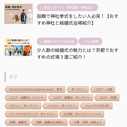
∟挙式スタイル（神社婚・神前式）
函館で神社挙式をしたい人必見！【おす
すめ神社と結婚式会場紹介】
∟関西のおすすめ式場
∟少人数婚
少人数の結婚式の魅力とは？京都でおす
すめの式場３選ご紹介！
タグ
funatsuru kyoto kamogawa resort 見学
オンライン
コロナ 入籍
コロナ 結婚式 イベント
コロナ 結婚式 オンライン
コロナ 花嫁
ゼクシィ オンライン
ハナユメ オンライン
フェスマガONLINE
マイナビウエディング オンライン
交流型 オンラインイベント
京都 結婚式
京都 結婚式会場探し
入籍 手続 効率よく