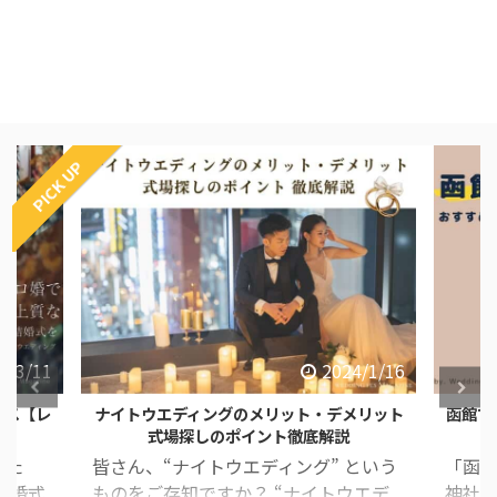
PICK UP
4/3/11
2024/1/16
ース【レ
ナイトウエディングのメリット・デメリット
函館で
式場探しのポイント徹底解説
した
皆さん、“ナイトウエディング” という
「函
結婚式
ものをご存知ですか？ “ナイトウエデ
神社が