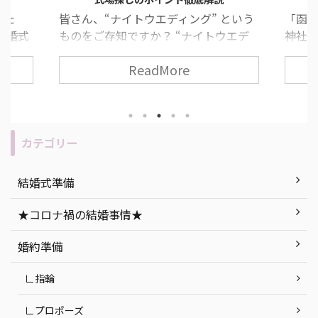
した
皆さん、“ナイトウエディング” という
「函
結婚式
ものをご存知ですか？ “ナイトウエデ
神社が
すすめ
ィング” とは、夕方から夜の時間に行
道っ
ReadMore
ィン
う結婚式のことで、近年とても人気な
いた
みがな
挙式スタイルの一つです！ 挙式や披露
いとい
 ま
宴の流れ・所要時間は昼の結婚式と変
て考
うもの
わりありません。 今回は、ナイトウエ
す！ 
“人と
ディングのメリット・デメリットの説
人必
カテゴリー
無二の
明を始め、「もし実際に挙げるな
につい
セプト
ら…」おすすめの式場紹介など、ナイ
社挙
結婚式準備
ができ
トウエディングを徹底解説します！ 目
ト 函
今回は
次 「ナイトウエディング」って何？ ナ
紹介 
★コロナ禍の結婚事情★
ング』
イトウエディングのメリット・デメリ
婚式会場
ていき
ット ナイトウエディングの式場探しで
町 ま
婚約準備
気をつけたいポイン ...
つ ...
∟指輪
∟プロポーズ