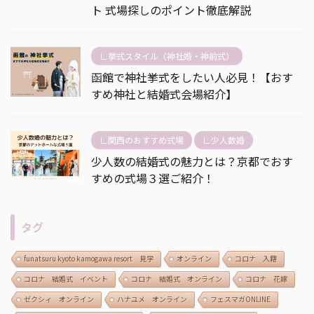
ト 式場探しのポイント徹底解説
∟挙式スタイル（神社婚・神前式）
函館で神社挙式をしたい人必見！【おす
すめ神社と結婚式会場紹介】
∟関西のおすすめ式場
∟少人数婚
少人数の結婚式の魅力とは？京都でおす
すめの式場３選ご紹介！
タグ
funatsuru kyoto kamogawa resort 見学
オンライン
コロナ 入籍
コロナ 結婚式 イベント
コロナ 結婚式 オンライン
コロナ 花嫁
ゼクシィ オンライン
ハナユメ オンライン
フェスマガONLINE